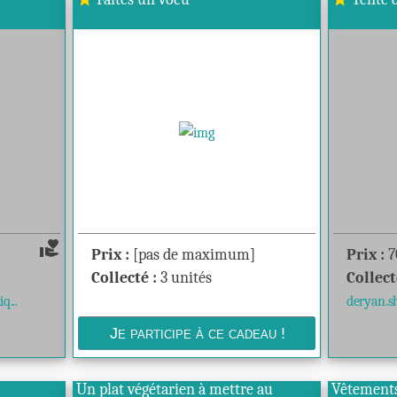
volunteer_activism
Prix :
[pas de maximum]
Prix :
7
Collecté :
3 unités
Collect
...
deryan.s
Un plat végétarien à mettre au
Vêtements