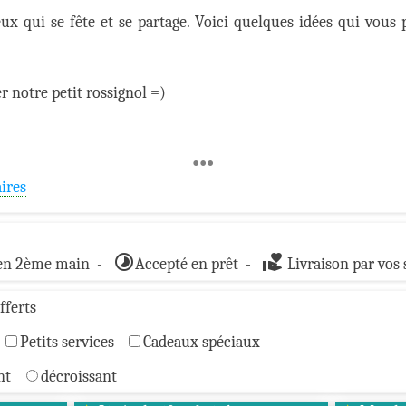
x qui se fête et se partage. Voici quelques idées qui vous
r notre petit rossignol =)
•••
ires
timelapse
volunteer_activism
 en 2ème main -
Accepté en prêt -
Livraison par vos 
fferts
Petits services
Cadeaux spéciaux
ant
décroissant