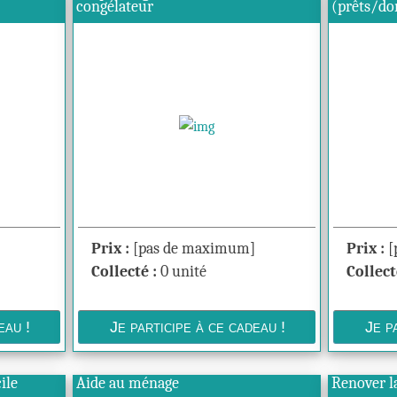
congélateur
(prêts/do
Prix :
[pas de maximum]
Prix :
[
Collecté :
0 unité
Collect
cile
Aide au ménage
Renover 