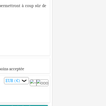
 permettront à coup sûr de
soins acceptée
EUR (€)
❯