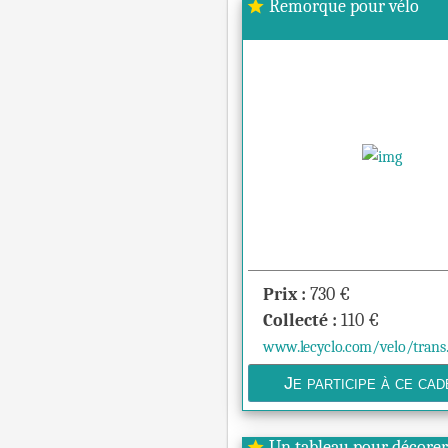
Remorque pour vélo
star
Prix :
730
€
Collecté :
110
€
www.lecyclo.com/velo/trans..
Un tableau pour décore
star