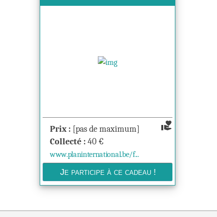
volunteer_activism
Prix :
[pas de maximum]
Collecté :
40
€
www.planinternational.be/f...