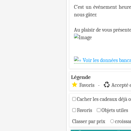
C’est un événement heureu
nous gâter.
Au plaisir de vous présente
Voir les données banca
Légende
star
recycling
Favoris -
Accepté
Cacher les cadeaux déjà o
Favoris
Objets utiles
Classer par prix
croiss