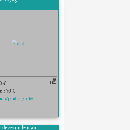
volunteer_activism
0
€
é :
70
€
hop/product/baby-l...
 de seconde main