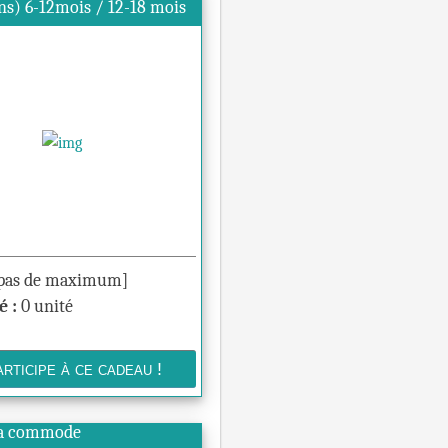
ns) 6-12mois / 12-18 mois
pas de maximum]
é :
0 unité
la commode