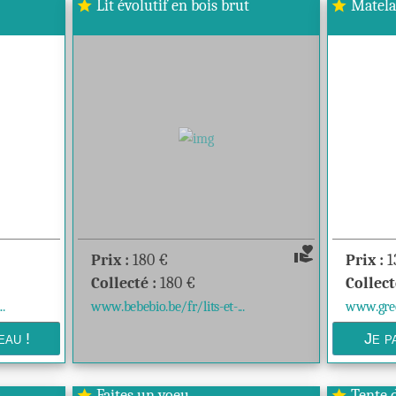
Lit évolutif en bois brut
Matelas
star
star
volunteer_activism
Prix :
180
€
Prix :
1
Collecté :
180
€
Collect
.
www.bebebio.be/fr/lits-et-...
www.gree
r
Faites un voeu
Tente 
star
star