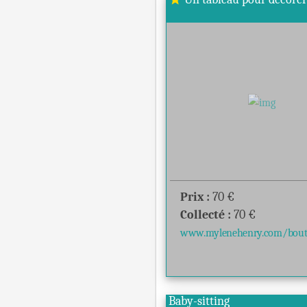
Prix :
70
€
Collecté :
70
€
www.mylenehenry.com/boutiq
Baby-sitting