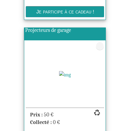
Projecteurs de garage
recycling
Prix :
50
€
Collecté :
0
€