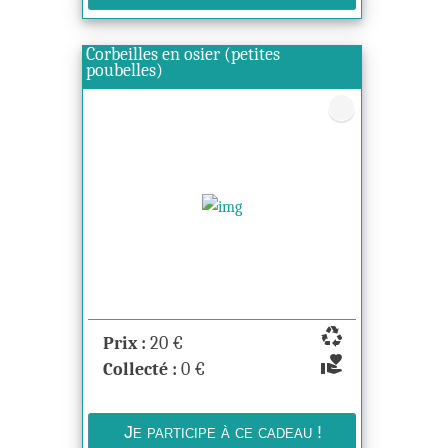
Corbeilles en osier (petites
poubelles)
recycling
Prix :
20
€
volunteer_activism
Collecté :
0
€