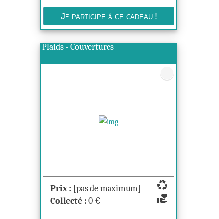
Plaids - Couvertures
recycling
Prix :
[pas de maximum]
volunteer_activism
Collecté :
0
€