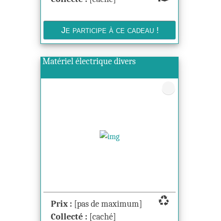
Matériel électrique divers
recycling
Prix :
[pas de maximum]
Collecté :
[caché]