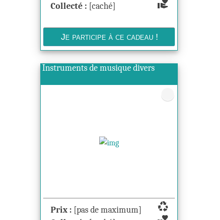
volunteer_activism
Collecté :
[caché]
Instruments de musique divers
recycling
Prix :
[pas de maximum]