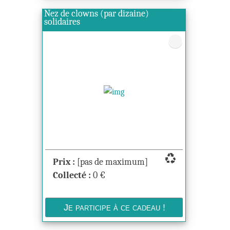
Nez de clowns (par dizaine)
solidaires
recycling
Prix :
[pas de maximum]
Collecté :
0
€