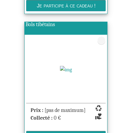
Bols tibétains
recycling
Prix :
[pas de maximum]
volunteer_activism
Collecté :
0
€