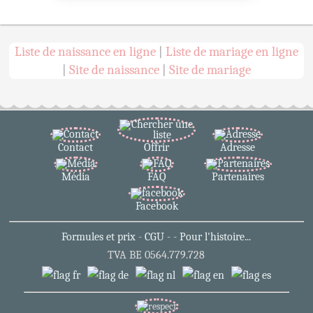
Liste de naissance en ligne
Liste de mariage en ligne
|
Site de naissance
Site de mariage
|
|
Contact
Offrir
Adresse
Média
FAQ
Partenaires
Facebook
Formules et prix
-
CGU
-
-
Pour l'histoire...
TVA BE 0564.779.728