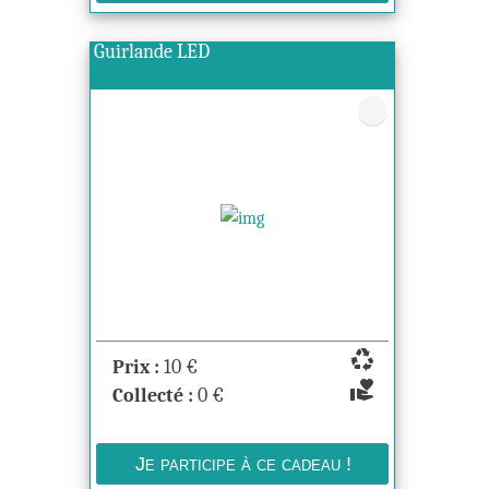
Guirlande LED
recycling
Prix :
10
€
volunteer_activism
Collecté :
0
€