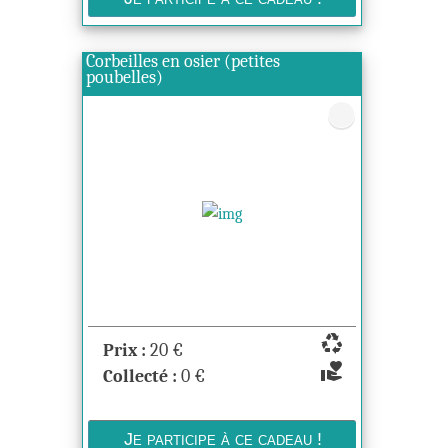
Corbeilles en osier (petites
poubelles)
recycling
Prix :
20
€
volunteer_activism
Collecté :
0
€