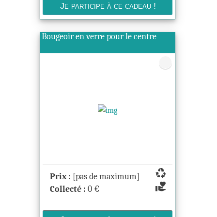
Bougeoir en verre pour le centre
recycling
Prix :
[pas de maximum]
volunteer_activism
Collecté :
0
€