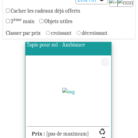
Cacher les cadeaux déjà offerts
ème
2
main
Objets utiles
Classer par prix
croissant
décroissant
Tapis pour sol - Ambiance
recycling
Prix :
[pas de maximum]