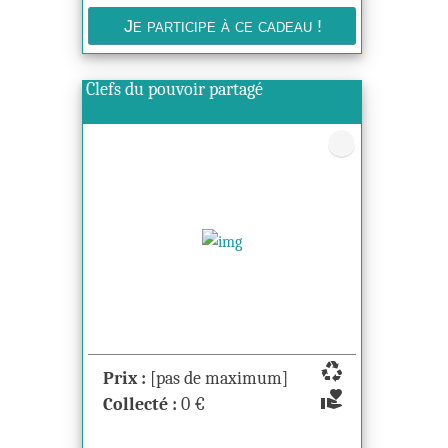
Clefs du pouvoir partagé
recycling
Prix :
[pas de maximum]
volunteer_activism
Collecté :
0
€