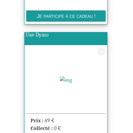
Une Dymo
Prix :
49
€
Collecté :
0
€