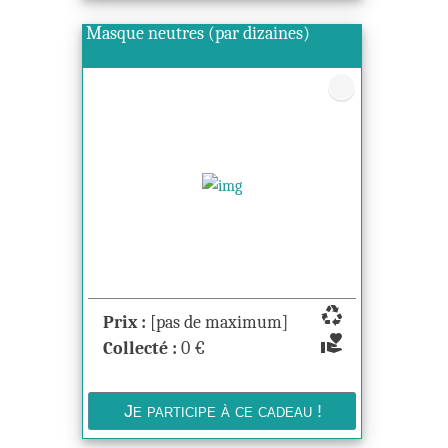
Masque neutres (par dizaines)
recycling
Prix :
[pas de maximum]
volunteer_activism
Collecté :
0
€