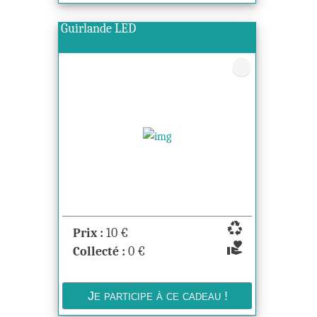
Guirlande LED
recycling
Prix :
10
€
volunteer_activism
Collecté :
0
€