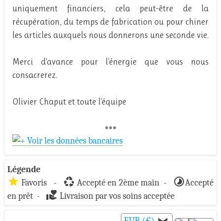
uniquement financiers, cela peut-être de la
récupération, du temps de fabrication ou pour chiner
les articles auxquels nous donnerons une seconde vie.
Merci d'avance pour l'énergie que vous nous
consacrerez.
Olivier Chaput et toute l'équipe
•••
Voir les données bancaires
Légende
star
recycling
timelapse
Favoris -
Accepté en 2ème main -
Accepté
volunteer_activism
en prêt -
Livraison par vos soins acceptée
EUR (€)
❯