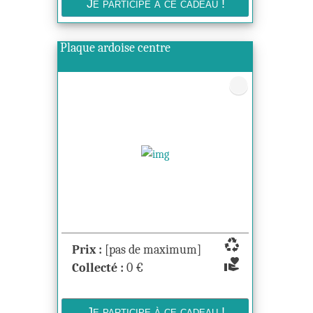
Plaque ardoise centre
recycling
Prix :
[pas de maximum]
volunteer_activism
Collecté :
0
€