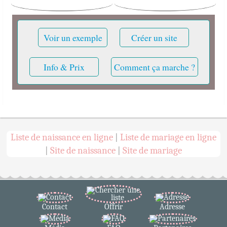
Voir un exemple
Créer un site
Info & Prix
Comment ça marche ?
Liste de naissance en ligne
Liste de mariage en ligne
|
Site de naissance
Site de mariage
|
|
Contact
Offrir
Adresse